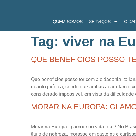
QUEM SOMOS
SERVIÇOS
CIDA
Tag:
viver na E
QUE BENEFICIOS POSSO TE
Que beneficios posso ter com a cidadania italian
quanto jurídica, sendo que ambas acarretam dive
considerado impossível, em vista da dificuldade 
MORAR NA EUROPA: GLAMO
Morar na Europa: glamour ou vida real? No Bras
título de nobreza, morasse em castelos e curtiss