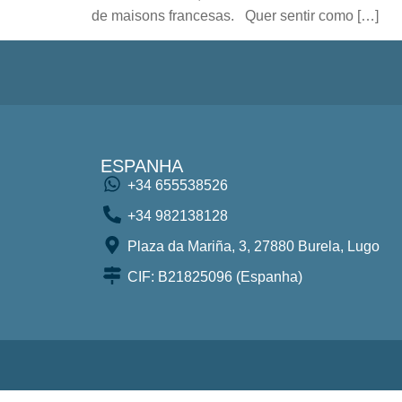
de maisons francesas. Quer sentir como […]
ESPANHA
+34 655538526
+34 982138128
Plaza da Mariña, 3, 27880 Burela, Lugo
CIF: B21825096 (Espanha)