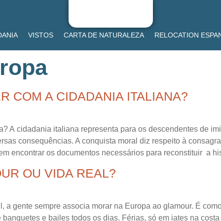
DANIA
VISTOS
CARTA DE NATURALEZA
RELOCATION ESPA
uropa
R COM A CIDADANIA ITALIANA?
a? A cidadania italiana representa para os descendentes de imi
rsas consequências. A conquista moral diz respeito à consagraç
em encontrar os documentos necessários para reconstituir a hist
UR OU VIDA REAL?
il, a gente sempre associa morar na Europa ao glamour. É com
e banquetes e bailes todos os dias. Férias, só em iates na cost