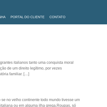
NHA
PORTAL DO CLIENTE
CONTATO
grantes italianos tanto uma conquista moral
ão de um direito legítimo, por vezes
ória familiar. […]
o se no velho continente todo mundo tivesse um
a italiana ou em alguma ilha grega.Roupas, só