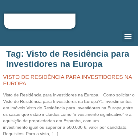
Tag:
Visto de Residência para
QUEM S
CARTA D
RELOCATIO
PORTAL DO
Investidores na Europa
VISTO DE RESIDÊNCIA PARA INVESTIDORES NA
EUROPA.
Visto de Residência para Investidores na Europa. Como solicitar o
Visto de Residência para Investidores na Europa?1.Investimentos
em imóveis Visto de Residência para Investidores na Europa,entre
os casos que estão incluídos como “investimento significativo” é a
aquisição de propriedades em Espanha, com um
investimento igual ou superior a 500.000 €, valor por candidato.
Requisitos: Para o visto, […]