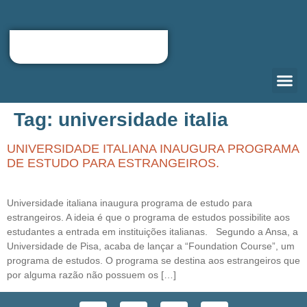
Tag:
universidade italia
QUEM S
CARTA D
RELOCATIO
PORTAL DO
UNIVERSIDADE ITALIANA INAUGURA PROGRAMA
DE ESTUDO PARA ESTRANGEIROS.
Universidade italiana inaugura programa de estudo para
estrangeiros. A ideia é que o programa de estudos possibilite aos
estudantes a entrada em instituições italianas. Segundo a Ansa, a
Universidade de Pisa, acaba de lançar a “Foundation Course”, um
programa de estudos. O programa se destina aos estrangeiros que
por alguma razão não possuem os […]