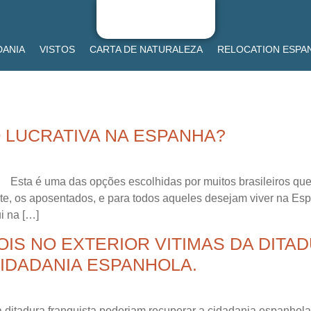
DANIA
VISTOS
CARTA DE NATURALEZA
RELOCATION ESPA
O LUCRATIVA NA ESPANHA?
 Esta é uma das opções escolhidas por muitos brasileiros que
mente, os aposentados, e para todos aqueles desejam viver na 
i na […]
IS NO EXTERIOR VITIMAS DA DITA
IDADANIA ESPANHOLA.
 ditadura franquista poderiam recuperar a cidadania espanhol