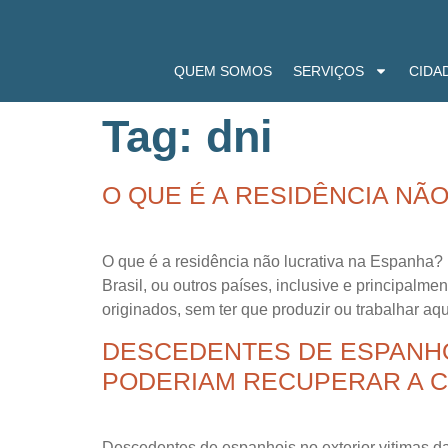
QUEM SOMOS
SERVIÇOS
CIDA
Tag:
dni
O QUE É A RESIDÊNCIA NÃ
O que é a residência não lucrativa na Espanha?
Brasil, ou outros países, inclusive e principal
originados, sem ter que produzir ou trabalhar aqu
DESCEDENTES DE ESPANHO
PODERIAM RECUPERAR A C
Descedentes de espanhois no exterior vitimas da