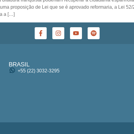
uma proposição de Lei que se é aprovado reformaria, a Lei 52/
a a […]
BRASIL
+55 (22) 3032-3295