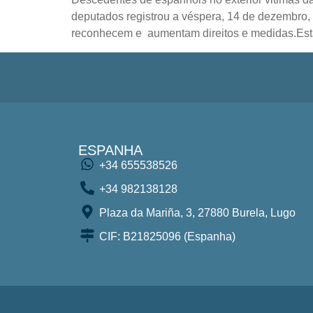
deputados registrou a véspera, 14 de dezembro, 
reconhecem e aumentam direitos e medidas.Est
ESPANHA
+34 655538526
+34 982138128
Plaza da Mariña, 3, 27880 Burela, Lugo
CIF: B21825096 (Espanha)