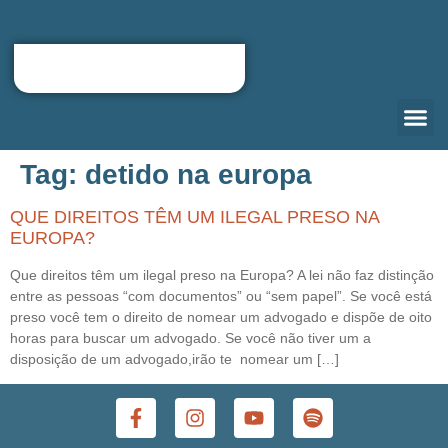
Tag:
detido na europa
QUEM S
CARTA D
RELOCATIO
PORTAL DO
QUE DIREITOS TÊM UM ILEGAL PRESO NA
EUROPA?
Que direitos têm um ilegal preso na Europa? A lei não faz distinção
entre as pessoas “com documentos” ou “sem papel”. Se você está
preso você tem o direito de nomear um advogado e dispõe de oito
horas para buscar um advogado. Se você não tiver um a
disposição de um advogado,irão te nomear um […]