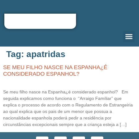
Tag:
apatridas
QUEM S
CARTA D
RELOCATIO
PORTAL DO
SE MEU FILHO NASCE NA ESPANHA¿É
CONSIDERADO ESPANHOL?
Se meu filho nasce na Espanha¿é considerado espanhol? Em
seguida explicamos como funciona o “Arraigo Famíliar” que
explica o processo de acordo com o Regulamento de Estrangeiria
ao qual explica que os pais de um menor que possua a
nacionalidade espanhola poderá pedir a residência por
circunstâncias excepcionais sempre que a criança esteja a […]