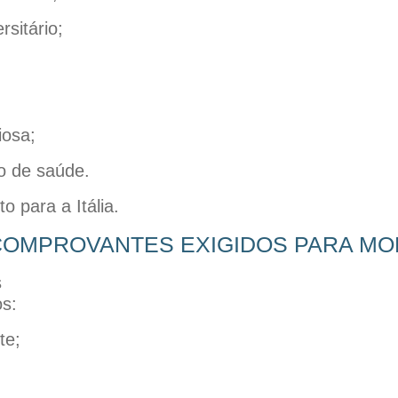
rsitário;
;
iosa;
o de saúde.
to para a Itália.
OMPROVANTES EXIGIDOS PARA MOR
s:
te;