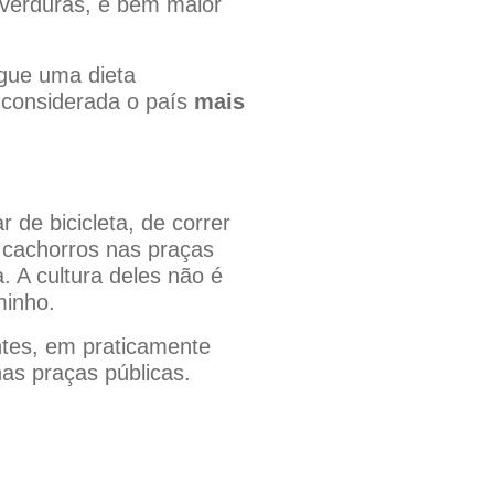
 verduras, é bem maior
egue uma dieta
é considerada o país
mais
 de bicicleta, de correr
 cachorros nas praças
 A cultura deles não é
minho.
ntes, em praticamente
as praças públicas.