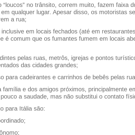
o “loucos” no trânsito, correm muito, fazem faixa 
 em qualquer lugar. Apesar disso, os motoristas 
rem a rua;
inclusive em locais fechados (até em restaurante
de é comum que os fumantes fumem em locais abe
tes pelas ruas, metrôs, igrejas e pontos turístic
ntados das cidades grandes;
so para cadeirantes e carrinhos de bebês pelas rua
 da família e dos amigos próximos, principalmente e
pouco a saudade, mas não substitui o contato físi
o para Itália são:
bordinado;
tônomo;