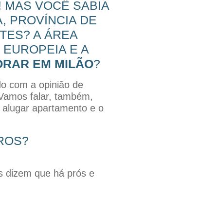
E! MAS VOCÊ SABIA
, PROVÍNCIA DE
NTES? A ÁREA
 EUROPEIA E A
RAR EM MILÃO
?
do com a opinião de
 Vamos falar, também,
 alugar apartamento e o
ROS?
s dizem que há prós e