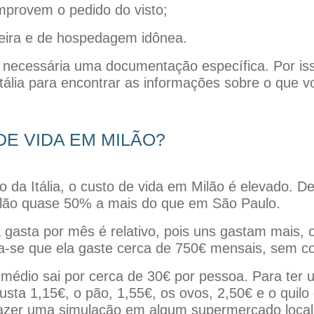
provem o pedido do visto;
eira e de hospedagem idônea.
 necessária uma documentação específica. Por is
 Itália para encontrar as informações sobre o que vo
DE VIDA EM MILÃO?
ro da Itália, o custo de vida em Milão é elevado. 
lão quase 50% a mais do que em São Paulo.
gasta por mês é relativo, pois uns gastam mais, 
e que ela gaste cerca de 750€ mensais, sem con
 médio sai por cerca de 30€ por pessoa. Para ter
 custa 1,15€, o pão, 1,55€, os ovos, 2,50€ e o quil
fazer uma simulação em algum supermercado local 