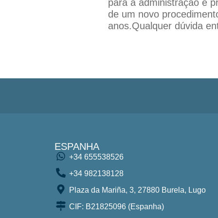
para a administração e pr
de um novo procedimento 
anos.Qualquer dúvida ent
ESPANHA
+34 655538526
+34 982138128
Plaza da Mariña, 3, 27880 Burela, Lugo
CIF: B21825096 (Espanha)