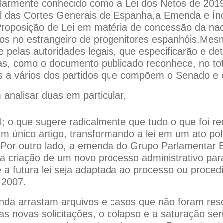
larmente conhecido como a Lei dos Netos de 2019
cial das Cortes Generais de Espanha,a Emenda e Í
Proposição de Lei em matéria de concessão da na
os no estrangeiro de progenitores espanhóis.Mes
e pelas autoridades legais, que especificarão e de
as, como o documento publicado reconhece, no tot
 a vários dos partidos que compõem o Senado e 
 analisar duas em particular.
 que sugere radicalmente que tudo o que foi redi
um único artigo, transformando a lei em um ato pol
o.Por outro lado, a emenda do Grupo Parlamentar 
a criação de um novo processo administrativo para
a futura lei seja adaptada ao processo ou procedi
 2007.
nda arrastam arquivos e casos que não foram reso
as novas solicitações, o colapso e a saturação se