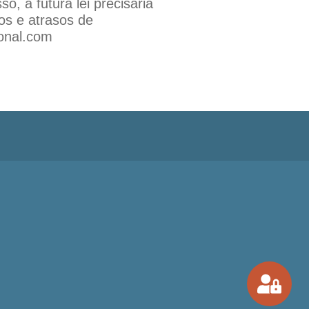
, a futura lei precisaria
os e atrasos de
ional.com