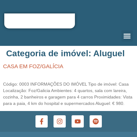
Categoria de imóvel:
Aluguel
QUEM S
CARTA D
RELOCATIO
PORTAL DO
CASA EM FOZ/GALÍCIA
Código: 0003 INFORMAÇÕES DO IMÓVEL Tipo de imóvel: Casa
Localização: Foz/Galicia Ambientes: 4 quartos, sala com lareira,
cozinha, 2 banheiros e garagem para 4 carros Proximidades: Vista
para a paia, 4 km do hospital e supermercados Aluguel: € 980.