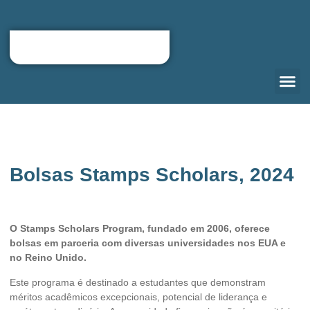
QUEM S
CARTA D
RELOCATIO
PORTAL DO
Bolsas Stamps Scholars, 2024
O Stamps Scholars Program, fundado em 2006, oferece
bolsas em parceria com diversas universidades nos EUA e
no Reino Unido.
Este programa é destinado a estudantes que demonstram
méritos acadêmicos excepcionais, potencial de liderança e